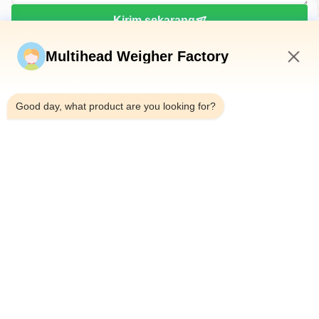
Kirim sekarang
Multihead Weigher Factory
9:42 PM
Good day, what product are you looking for?
Telp：0086-18923335619
Surel：sales@toupack.com
TENTANG KAMI
Profil Perusahaan
Tur Pabrik
Kontrol Kualitas