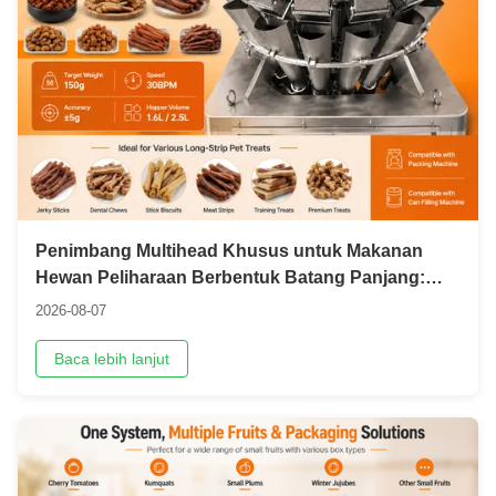
Penimbang Multihead Khusus untuk Makanan
Hewan Peliharaan Berbentuk Batang Panjang:
Solusi Anti-Penyumbatan untuk Jerky, Stik
2026-08-07
Kunyah & Stik Gigi
Baca lebih lanjut