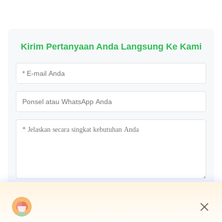
Kirim Pertanyaan Anda Langsung Ke Kami
Kirim sekarang