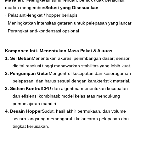
Masalah
: Kelengketan suhu rendah, bentuk tidak beraturan,
mudah mengembun
Solusi yang Disesuaikan
:
Pelat anti-lengket / hopper berlapis
·
Meningkatkan intensitas getaran untuk pelepasan yang lancar
·
Perangkat anti-kondensasi opsional
·
Komponen Inti: Menentukan Masa Pakai & Akurasi
1.
Sel Beban
Menentukan akurasi penimbangan dasar; sensor
digital resolusi tinggi menawarkan stabilitas yang lebih kuat.
2.
Pengumpan Getar
Mengontrol kecepatan dan keseragaman
pelepasan, dan harus sesuai dengan karakteristik material.
3.
Sistem Kontrol
CPU dan algoritma menentukan kecepatan
dan efisiensi kombinasi; model kelas atas mendukung
pembelajaran mandiri.
4.
Desain Hopper
Sudut, hasil akhir permukaan, dan volume
secara langsung memengaruhi kelancaran pelepasan dan
tingkat kerusakan.