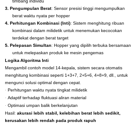
timbang individu
3.
Pengumpulan Berat
: Sensor presisi tinggi mengumpulkan
berat waktu nyata per hopper
4.
Perhitungan Kombinasi (Inti)
: Sistem menghitung ribuan
kombinasi dalam milidetik untuk menemukan kecocokan
terdekat dengan berat target
5.
Pelepasan Simultan
: Hopper yang dipilih terbuka bersamaan
untuk melepaskan produk ke mesin pengemas
Logika Algoritma Inti
Mengambil contoh model 14-kepala, sistem secara otomatis
menghitung kombinasi seperti 1+3+7, 2+5+6, 4+8+9, dll., untuk
mengunci solusi optimal dengan cepat.
Perhitungan waktu nyata tingkat milidetik
·
Adaptif terhadap fluktuasi aliran material
·
Optimasi umpan balik berkelanjutan
·
Hasil:
akurasi lebih stabil, kelebihan berat lebih sedikit,
kerusakan lebih rendah pada produk rapuh