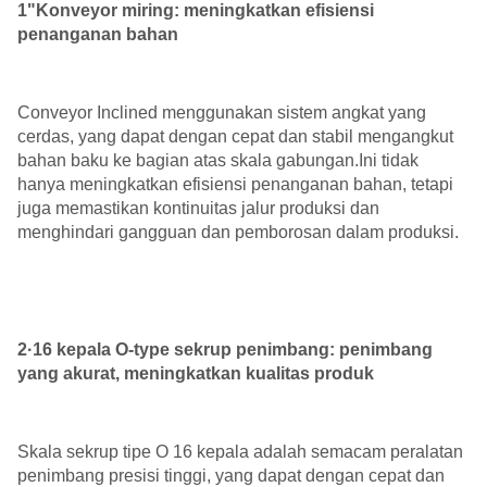
1"Konveyor miring: meningkatkan efisiensi
penanganan bahan
Conveyor Inclined menggunakan sistem angkat yang
cerdas, yang dapat dengan cepat dan stabil mengangkut
bahan baku ke bagian atas skala gabungan.Ini tidak
hanya meningkatkan efisiensi penanganan bahan, tetapi
juga memastikan kontinuitas jalur produksi dan
menghindari gangguan dan pemborosan dalam produksi.
2·16 kepala O-type sekrup penimbang: penimbang
yang akurat, meningkatkan kualitas produk
Skala sekrup tipe O 16 kepala adalah semacam peralatan
penimbang presisi tinggi, yang dapat dengan cepat dan