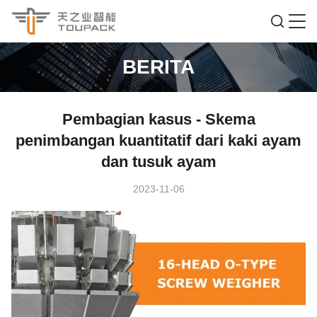
BERITA
Pembagian kasus - Skema
penimbangan kuantitatif dari kaki ayam
dan tusuk ayam
2023-11-06