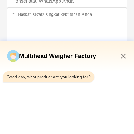
Kirim sekarang
Multihead Weigher Factory
6:31 AM
Good day, what product are you looking for?
Telp：0086-18923335619
Surel：sales@toupack.com