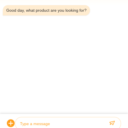
12:10 PM
Good day, what product are you looking for?
Telp：0086-18923335619
Surel：sales@toupack.com
TENTANG KAMI
Profil Perusahaan
Tur Pabrik
Kontrol Kualitas
Sitemap
Kebijakan Privasi
Cina Kualitas Baik timbangan multihead Pemasok. Hak
cipta © 2020-2026 GUANGDONG TOUPACK INTELLIGENT EQUIPMENT
CO., LTD . Seluruh hak cipta.