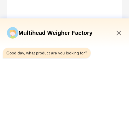
Kirim sekarang
Multihead Weigher Factory
1:03 AM
Good day, what product are you looking for?
Telp：0086-18923335619
Surel：sales@toupack.com
TENTANG KAMI
Profil Perusahaan
Tur Pabrik