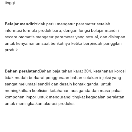
tinggi.
Ukuran produk
3620mm(P)*700mm(L)*1520mm(T)
Belajar mandiri:
tidak perlu mengatur parameter setelah
Metode penolakan
Jenis tip
informasi formula produk baru, dengan fungsi belajar mandiri
secara otomatis mengatur parameter yang sesuai, dan disimpan
untuk kenyamanan saat berikutnya ketika berpindah panggilan
Pengontrol pengambilan sampel
Sistem pengaturan
produk.
A/D berkecepatan tinggi
Nomor produk yang
60 buah
Bahan peralatan:
Bahan baja tahan karat 304, ketahanan korosi
telah ditetapkan
tidak mudah berkarat;penggunaan bahan cetakan injeksi yang
sangat melumasi sendiri dan desain kontak ganda, untuk
Sumber gas
meningkatkan koefisien ketahanan aus ganda dan masa pakai,
0,6-1Mpa
eksternal
komponen impor untuk mengurangi tingkat kegagalan peralatan
untuk meningkatkan akurasi produksi.
Koneksi pneumatik
Φ12mm, Φ6mm
Suhu: 0℃~10℃, Kelembapan:
Lingkungan kerja