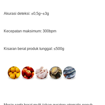
Akurasi deteksi: ±0,5g~±3g
Kecepatan maksimum: 300bpm
Kisaran berat produk tunggal: ≤500g
Mesin sortir berat multi-tahap gyratory otomatis penuh