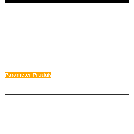
Parameter Produk
Model
TY-JYH103P85-01-12
Sumber Daya listrik
AC220V±10% 50HZ(60HZ)
Nilai daya
1.0KW