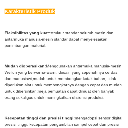
Karakteristik Produk
Kisaran
penimbangan
≤500g
tunggal
Fleksibilitas yang kuat:
struktur standar seluruh mesin dan
antarmuka manusia-mesin standar dapat menyelesaikan
Kisaran akurasi
±0,5g~±3g
penimbangan material.
penimbangan
Skala minimal
0,1 gram
Mudah dioperasikan:
Menggunakan antarmuka manusia-mesin
Weilun yang berwarna-warni, desain yang sepenuhnya cerdas
Kecepatan
dan manusiawi;mudah untuk membongkar kotak bahan, tidak
30m/menit
penyampaian
diperlukan alat untuk membongkarnya dengan cepat dan mudah
untuk dibersihkan;meja pemuatan dapat dimuat oleh banyak
orang sekaligus untuk meningkatkan efisiensi produksi.
Kecepatan
300bpm
maksimum
Kecepatan tinggi dan presisi tinggi:
mengadopsi sensor digital
Panjang bahan
≤170mm(P)*85mm(L)*45mm(T)
presisi tinggi, kecepatan pengambilan sampel cepat dan presisi
penimbangan