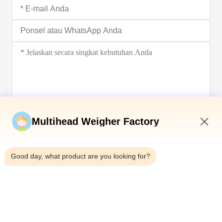
Kirim sekarang
Multihead Weigher Factory
4:16 PM
Good day, what product are you looking for?
Telp：0086-18923335619
Surel：sales@toupack.com