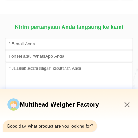
Machine
Menimbang &
Pengemasan Cerdas
Kirim pertanyaan Anda langsung ke kami
Kirim sekarang
Multihead Weigher Factory
5:03 PM
Good day, what product are you looking for?