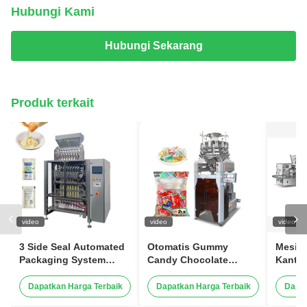
Hubungi Kami
Hubungi Sekarang
Produk terkait
video
video
video
3 Side Seal Automated
Otomatis Gummy
Mesin
Packaging System
Candy Chocolate
Kanto
Shampoo Mayonaise
Vertikal Candy Packing
Liquid Filling Sachet
Machine Kecepatan
Dapatkan Harga Terbaik
Dapatkan Harga Terbaik
Dapat
Mustard Packing
Tinggi 120BPM Mesin