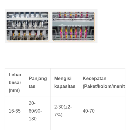
Lebar
Panjang
Mengisi
Kecepatan
besar
tas
kapasitas
(Paket/kolom/menit)
(mm)
20-
2-30(±2-
16-65
60/90-
40-70
7%)
180