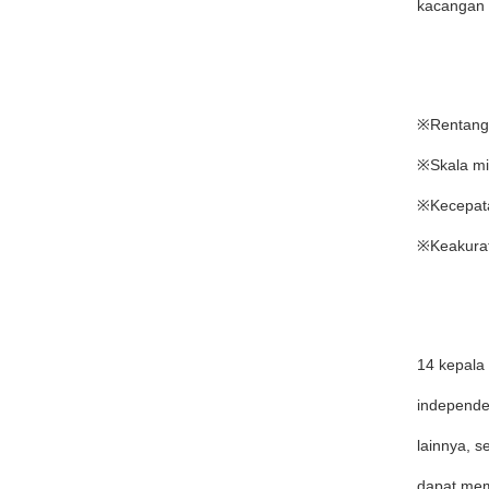
kacangan 
※Rentang
※Skala m
※Kecepat
※Keakurat
14 kepala 
independe
lainnya, s
dapat mem