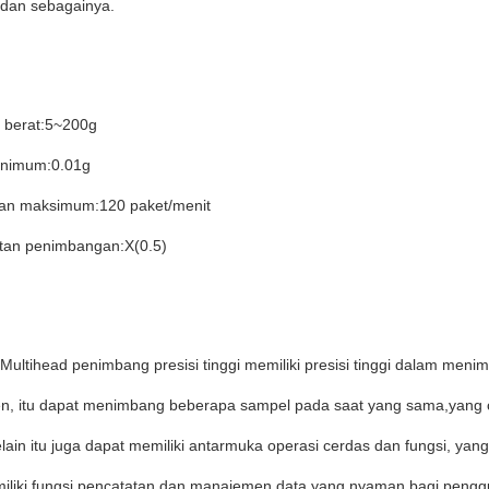
dan sebagainya.
 berat:5~200g
inimum:0.01g
an maksimum:120 paket/menit
an penimbangan:X(0.5)
Multihead penimbang presisi tinggi memiliki presisi tinggi dalam men
n, itu dapat menimbang beberapa sampel pada saat yang sama,yang c
elain itu juga dapat memiliki antarmuka operasi cerdas dan fungsi, ya
iliki fungsi pencatatan dan manajemen data,yang nyaman bagi pengg