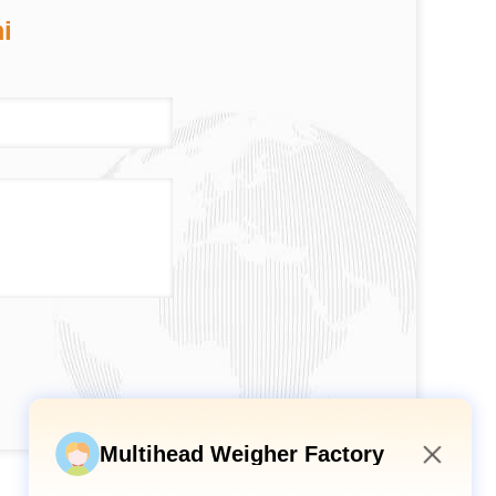
i
Multihead Weigher Factory
11:23 PM