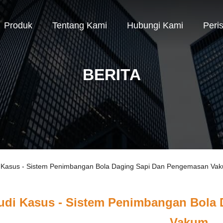
Produk
Tentang Kami
Hubungi Kami
Peri
BERITA
i Kasus - Sistem Penimbangan Bola Daging Sapi Dan Pengemasan Va
udi Kasus - Sistem Penimbangan Bola
Vakum