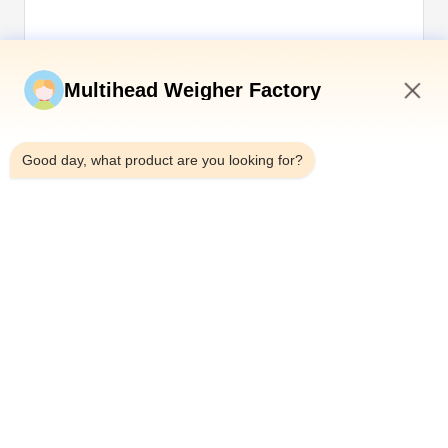
Kirim sekarang
Multihead Weigher Factory
7:09 AM
Good day, what product are you looking for?
Telp：0086-18923335619
Surel：sales@toupack.com
TENTANG KAMI
Profil Perusahaan
Tur Pabrik
Kontrol Kualitas