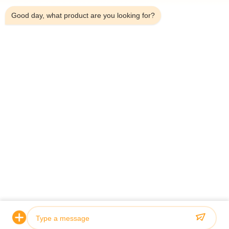
Good day, what product are you looking for?
Telp：0086-18923335619
Surel：sales@toupack.com
TENTANG KAMI
Profil Perusahaan
Tur Pabrik
Kontrol Kualitas
Sitemap
Kebijakan Privasi
Cina Kualitas Baik timbangan multihead Pemasok. Hak
cipta © 2020-2026 GUANGDONG TOUPACK INTELLIGENT EQUIPMENT
CO., LTD . Seluruh hak cipta.