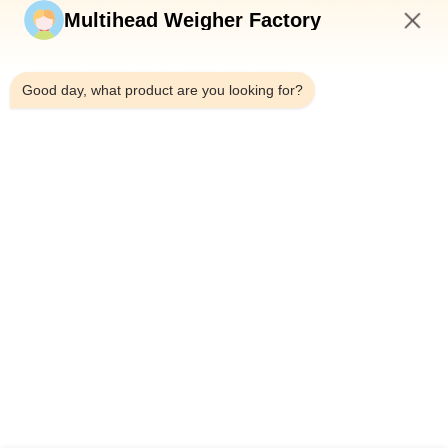
Multihead Weigher Factory
8:27 AM
Good day, what product are you looking for?
Telp：0086-18923335619
Surel：sales@toupack.com
TENTANG KAMI
Profil Perusahaan
Tur Pabrik
Kontrol Kualitas
Sitemap