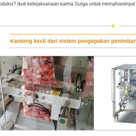
roduksi? ikuti kebijaksanaan karma Surga untuk memahaminya!
Kantong kecil dari sistem pengepakan penimban