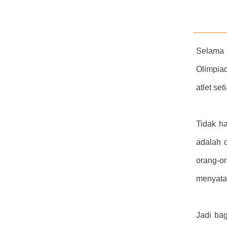
Selama 
Olimpia
atlet set
Tidak h
adalah c
orang-o
menyatak
Jadi bag