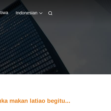
stiwa
Indonesian
a makan latiao begitu...