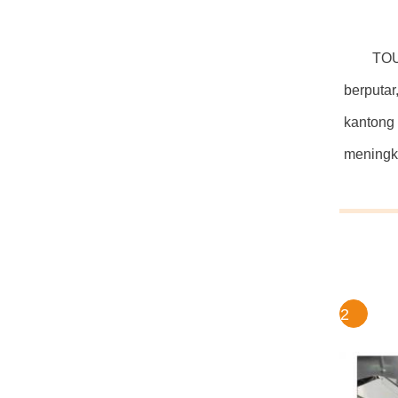
TOU
berputa
kantong
meningka
2