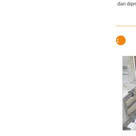
dan dip
1