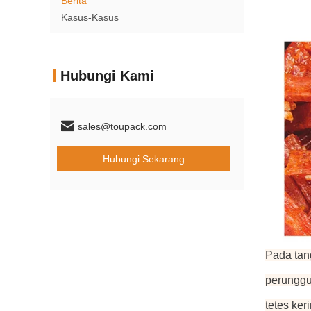
Berita
Kasus-Kasus
Hubungi Kami
sales@toupack.com
Hubungi Sekarang
Pada tan
perunggu
tetes keri