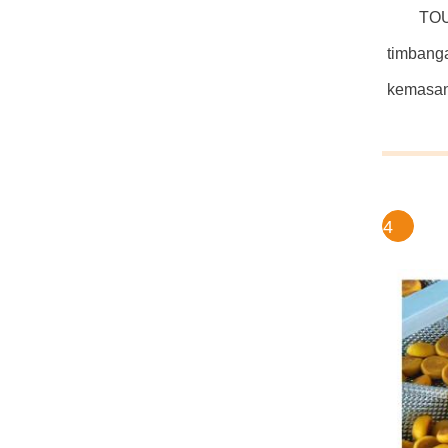
TOU
timbang
kemasan 
4