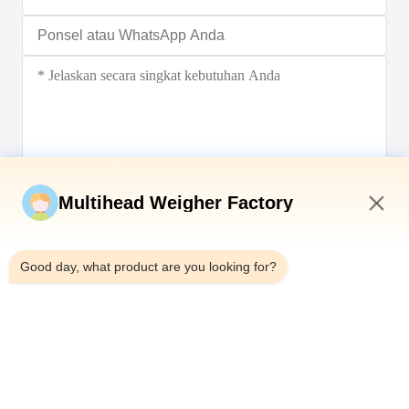
Kirim sekarang
Multihead Weigher Factory
3:40 AM
Good day, what product are you looking for?
Telp：0086-18923335619
Surel：sales@toupack.com