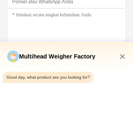
Kirim sekarang
Multihead Weigher Factory
3:56 AM
Good day, what product are you looking for?
Telp：0086-18923335619
Surel：sales@toupack.com