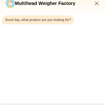
Multihead Weigher Factory
10:50 PM
Good day, what product are you looking for?
Telp：0086-18923335619
Surel：sales@toupack.com
TENTANG KAMI
Profil Perusahaan
Tur Pabrik
Kontrol Kualitas
Sitemap