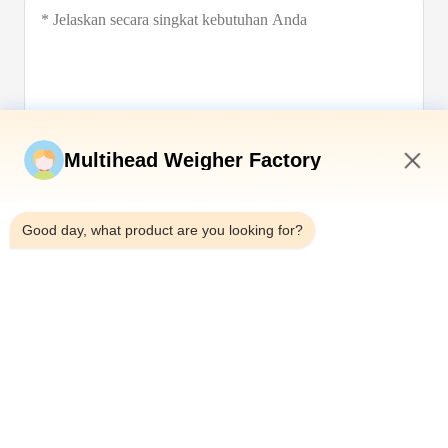
Kirim sekarang
Multihead Weigher Factory
3:07 PM
Good day, what product are you looking for?
Telp：0086-18923335619
Surel：sales@toupack.com
TENTANG KAMI