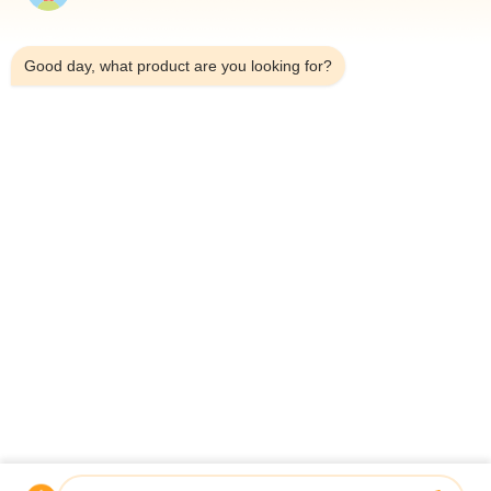
7:12 AM
Good day, what product are you looking for?
Telp：0086-18923335619
Surel：sales@toupack.com
TENTANG KAMI
Profil Perusahaan
Tur Pabrik
Kontrol Kualitas
Sitemap
Kebijakan Privasi
Cina Kualitas Baik timbangan multihead Pemasok. Hak