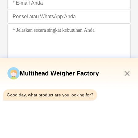
Kirim sekarang
Multihead Weigher Factory
4:51 AM
Good day, what product are you looking for?
Telp：0086-18923335619
Surel：sales@toupack.com