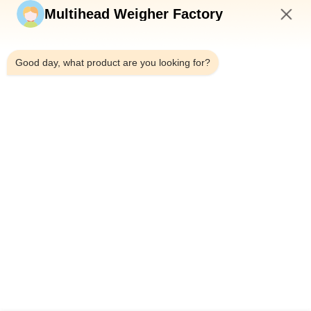
Multihead Weigher Factory
6:11 PM
Good day, what product are you looking for?
Telp：0086-18923335619
Surel：sales@toupack.com
TENTANG KAMI
Profil Perusahaan
Tur Pabrik
Kontrol Kualitas
Sitemap