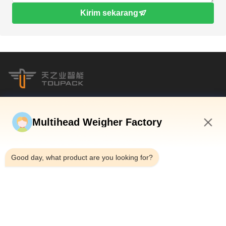
Kirim sekarang
Telp：0086-18923335619
Surel：sales@toupack.com
Multihead Weigher Factory
5:47 AM
Good day, what product are you looking for?
TENTANG KAMI
Profil Perusahaan
Tur Pabrik
Kontrol Kualitas
Sitemap