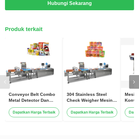
Hubungi Sekarang
Produk terkait
Conveyor Belt Combo
304 Stainless Steel
Mesin
Metal Detector Dan
Check Weigher Mesin
Konve
Periksa Weigher Untuk
Kombinasi Roti
Horiso
Pengolahan Makanan
Detektor Logam Mesin
Sensit
Dapatkan Harga Terbaik
Dapatkan Harga Terbaik
Dapat
Industri Plastik Tekstil
Skala Berat