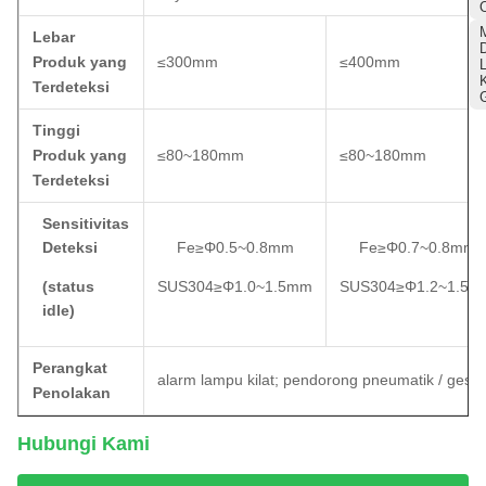
Lebar
Produk yang
≤300mm
≤400mm
Terdeteksi
Tinggi
Produk yang
≤80~180mm
≤80~180mm
Terdeteksi
Sensitivitas
Deteksi
Fe≥Φ0.5~0.8mm
Fe≥Φ0.7~0.8mm
(status
SUS304≥Φ1.0~1.5mm
SUS304≥Φ1.2~1.5m
idle)
Perangkat
alarm lampu kilat; pendorong pneumatik / geser
Penolakan
Hubungi Kami