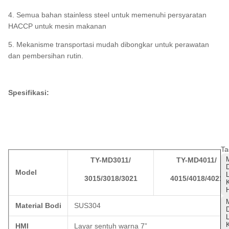
4. Semua bahan stainless steel untuk memenuhi persyaratan
HACCP untuk mesin makanan
5. Mekanisme transportasi mudah dibongkar untuk perawatan
dan pembersihan rutin.
Spesifikasi:
Ta
TY-MD3011/
TY-MD4011/
Model
3015/3018/3021
4015/4018/4021
H
Material Bodi
SUS304
HMI
Layar sentuh warna 7”