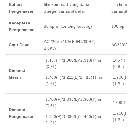
Bahan
film komposit yang dapat
film kompo
Pengemasan
disegel panas standar
panas stan
Kecepatan
80 bpm (kantong kosong)
100 bpm (
Pengemasan
AC220V ±10% 50HZ/60HZ,
Catu Daya
AC220V ±
2.5KW
1,457(P)*1,080(L)*2,313(T)mm
1457(P)×
(0.8L)
(0.8L)
Dimensi
Mesin
1,700(P)*1,211(L)*2,415(T)mm
1,700(P)*
(1.6L)
(1.6L)
1,700(P)*1,335(L)*2,300(T)mm
1700(P)*
(0.8L)
Dimensi
1,750(P)*
Pengemasan
1,750(P)*1,330(L)*2,440(T)mm
(1.6L)
(1.6L)