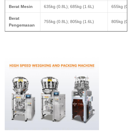
Berat Mesin
635kg (0.8L); 685kg (1.6L)
655kg (0.8
Berat
755kg (0.8L); 805kg (1.6L)
805kg (0.8
Pengemasan