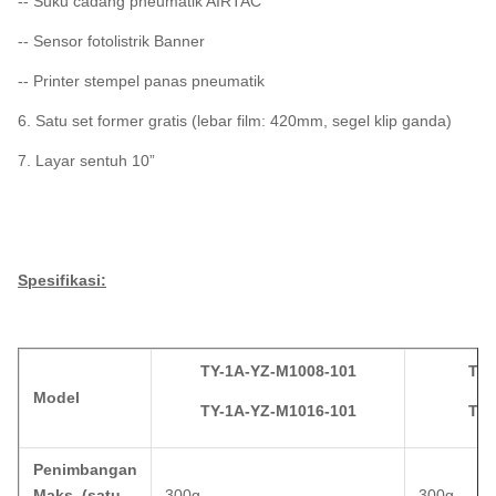
-- Suku cadang pneumatik AIRTAC
-- Sensor fotolistrik Banner
-- Printer stempel panas pneumatik
6. Satu set former gratis (lebar film: 420mm, segel klip ganda)
7. Layar sentuh 10”
Spesifikasi:
TY-1A-YZ-M1008-101
TY-
Model
TY-1A-YZ-M1016-101
TY-
Penimbangan
Maks. (satu
300g
300g