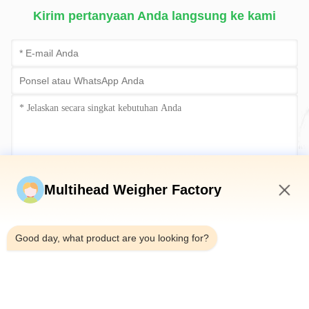
Kirim pertanyaan Anda langsung ke kami
Kirim sekarang
Multihead Weigher Factory
10:30 PM
Good day, what product are you looking for?
Telp：0086-18923335619