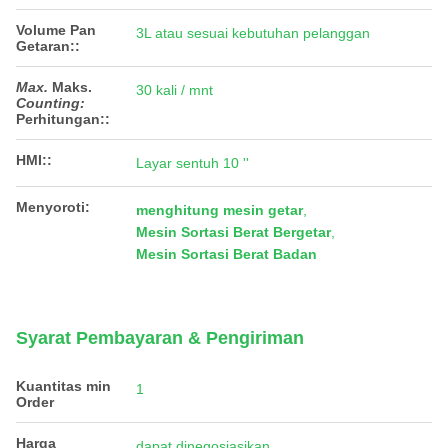
Volume Pan
3L atau sesuai kebutuhan pelanggan
Getaran::
Max.
Maks.
30 kali / mnt
Counting:
Perhitungan:
:
HMI::
Layar sentuh 10 ''
Menyoroti:
menghitung mesin getar
,
Mesin Sortasi Berat Bergetar
,
Mesin Sortasi Berat Badan
Syarat Pembayaran & Pengiriman
Kuantitas min
1
Order
Harga
dapat dinegosiasikan