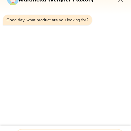
11:16 PM
Good day, what product are you looking for?
Telp：0086-18923335619
Surel：sales@toupack.com
TENTANG KAMI
Profil Perusahaan
Tur Pabrik
Kontrol Kualitas
Sitemap
Kebijakan Privasi
Cina Kualitas Baik timbangan multihead Pemasok. Hak