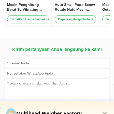
Mesin Penghitung
Auto Small Parts Screw
Mesin
Berat 3L Vibrating
Rotate Nuts Mesin
Getar
Conveyor Belt Weight
Hitung Getaran
Pengik
Sorting Equipment
Pengik
Dapatkan Harga Terbaik
Dapatkan Harga Terbaik
Dapat
Kirim pertanyaan Anda langsung ke kami
Kirim sekarang
Multihead Weigher Factory