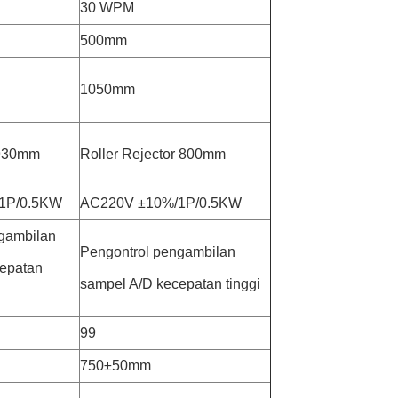
30 WPM
500mm
1050mm
 930mm
Roller Rejector 800mm
1P/0.5KW
AC220V ±10%/1P/0.5KW
gambilan
Pengontrol pengambilan
epatan
sampel A/D kecepatan tinggi
99
750±50mm