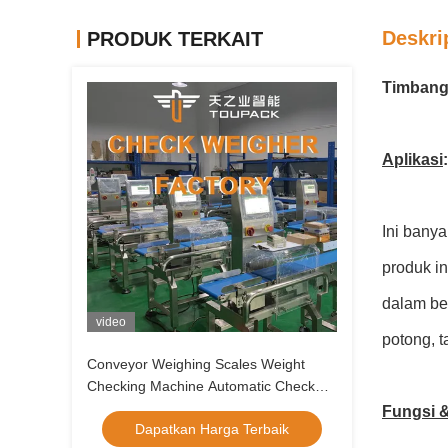
Deskri
PRODUK TERKAIT
Timbang
Aplikasi
:
Ini banya
produk in
dalam ber
video
potong, t
Conveyor Weighing Scales Weight
Checking Machine Automatic Check
Weigher untuk Industri Makanan
Fungsi &
Dapatkan Harga Terbaik
Automatic Belt Conveyor Check