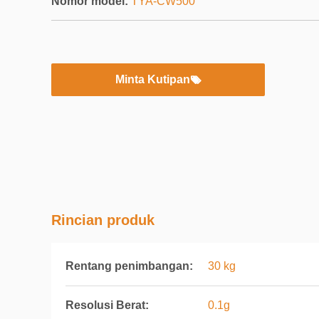
Nomor model:
TYA-CW500
Minta Kutipan
Rincian produk
Rentang penimbangan:
30 kg
Resolusi Berat:
0.1g