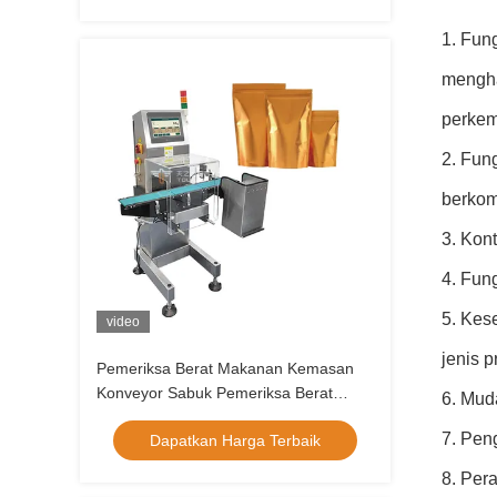
Weigher
1. Fun
mengha
perkem
2. Fun
berkom
3. Kon
4. Fun
5. Kes
video
jenis p
Pemeriksa Berat Makanan Kemasan
Konveyor Sabuk Pemeriksa Berat
6. Mud
Otomatis
7. Pen
Dapatkan Harga Terbaik
8. Per