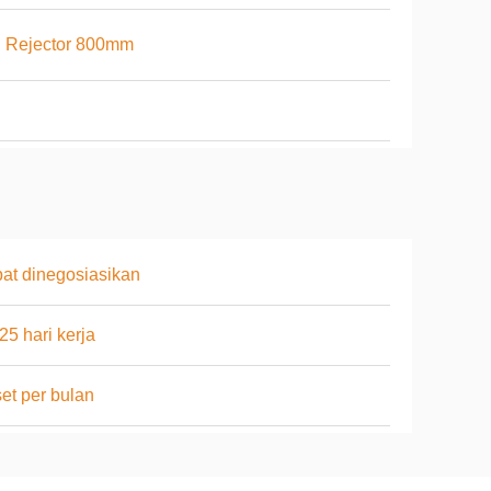
l Rejector 800mm
at dinegosiasikan
25 hari kerja
et per bulan