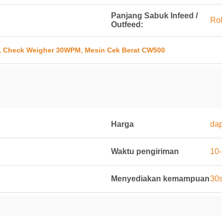
Panjang Sabuk Infeed /
Ro
Outfeed:
,
,
Check Weigher 30WPM
Mesin Cek Berat CW500
Harga
dap
Waktu pengiriman
10-
Menyediakan kemampuan
30s