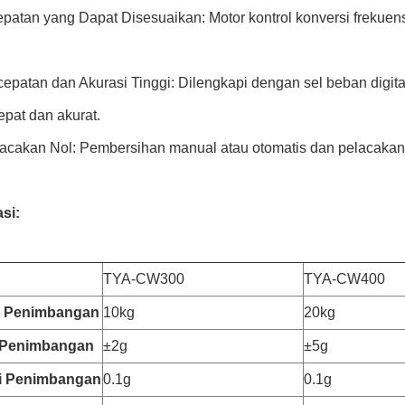
epatan yang Dapat Disesuaikan: Motor kontrol konversi frekue
cepatan dan Akurasi Tinggi: Dilengkapi dengan sel beban digit
epat dan akurat.
lacakan Nol: Pembersihan manual atau otomatis dan pelacakan 
si:
TYA-CW300
TYA-CW400
 Penimbangan
10kg
20kg
 Penimbangan
±2g
±5g
i Penimbangan
0.1g
0.1g