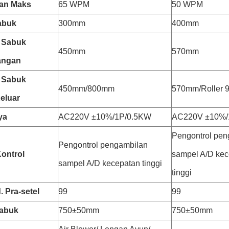
an Maks
65 WPM
50 WPM
abuk
300mm
400mm
 Sabuk
450mm
570mm
angan
 Sabuk
450mm/800mm
570mm/Roller
eluar
ya
AC220V ±10%/1P/0.5KW
AC220V ±10%/
Pengontrol pen
Pengontrol pengambilan
ontrol
sampel A/D kec
sampel A/D kecepatan tinggi
tinggi
. Pra-setel
99
99
Sabuk
750±50mm
750±50mm