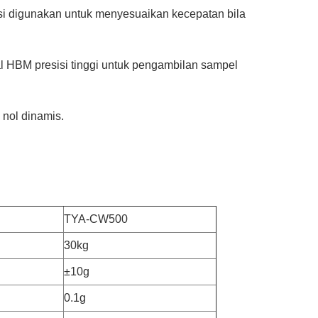
nsi digunakan untuk menyesuaikan kecepatan bila
al HBM presisi tinggi untuk pengambilan sampel
nol dinamis.
TYA-CW500
30kg
±10g
0.1g