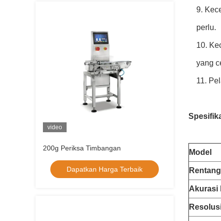
9. Kec
perlu.
10. Ke
yang c
11. Pe
Spesifika
video
200g Periksa Timbangan
Model
Dapatkan Harga Terbaik
Rentang
Akurasi
Resolus