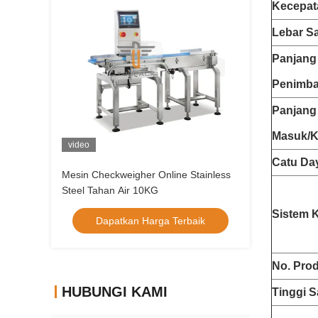
Kecepat
Lebar S
Panjang
Penimb
Panjang
Masuk/K
video
Catu Da
Mesin Checkweigher Online Stainless
Steel Tahan Air 10KG
Sistem K
Dapatkan Harga Terbaik
No. Prod
HUBUNGI KAMI
Tinggi 