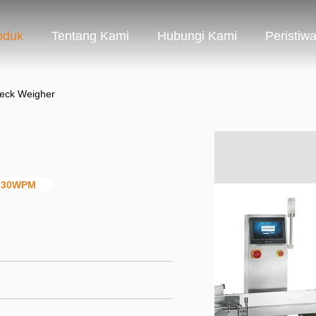
oduk
Tentang Kami
Hubungi Kami
Peristiw
eck Weigher
r 30WPM