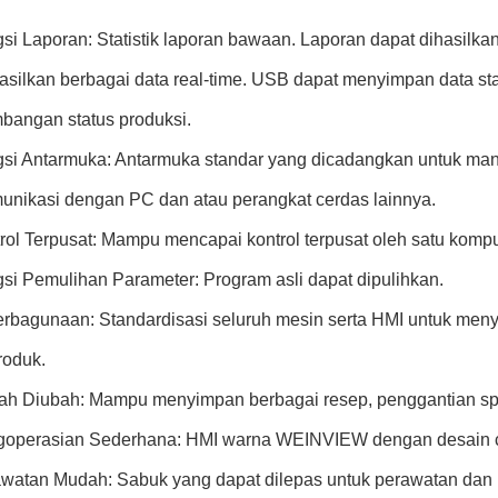
gsi Laporan: Statistik laporan bawaan. Laporan dapat dihasilk
silkan berbagai data real-time. USB dapat menyimpan data stati
bangan status produksi.
gsi Antarmuka: Antarmuka standar yang dicadangkan untuk m
unikasi dengan PC dan atau perangkat cerdas lainnya.
trol Terpusat: Mampu mencapai kontrol terpusat oleh satu komp
gsi Pemulihan Parameter: Program asli dapat dipulihkan.
erbagunaan: Standardisasi seluruh mesin serta HMI untuk men
roduk.
ah Diubah: Mampu menyimpan berbagai resep, penggantian spe
goperasian Sederhana: HMI warna WEINVIEW dengan desain c
awatan Mudah: Sabuk yang dapat dilepas untuk perawatan da