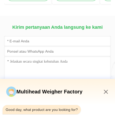
Mustard Packing
Tinggi 120BPM Mesin
Machine
Menimbang &
Pengemasan Cerdas
Kirim pertanyaan Anda langsung ke kami
Kirim sekarang
Multihead Weigher Factory
5:22 AM
Good day, what product are you looking for?