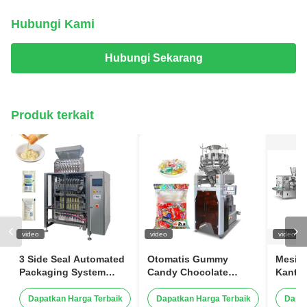
Hubungi Kami
Hubungi Sekarang
Produk terkait
video
video
video
3 Side Seal Automated
Otomatis Gummy
Mesin
Packaging System
Candy Chocolate
Kanto
Shampoo Mayonaise
Vertikal Candy Packing
Liquid Filling Sachet
Machine Kecepatan
Dapatkan Harga Terbaik
Dapatkan Harga Terbaik
Dapat