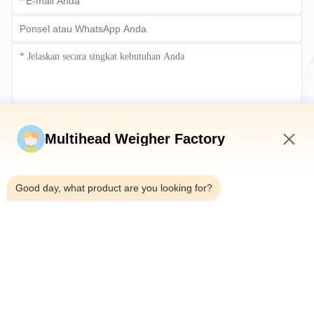
Kirim sekarang
Multihead Weigher Factory
7:36 AM
Good day, what product are you looking for?
Telp：0086-18923335619
Surel：sales@toupack.com