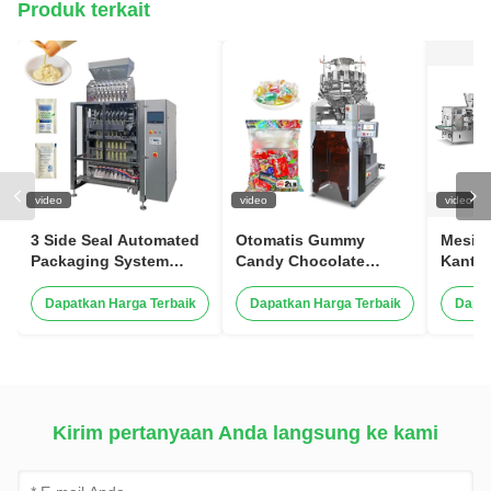
Produk terkait
video
video
video
3 Side Seal Automated
Otomatis Gummy
Mesin
Packaging System
Candy Chocolate
Kanto
Shampoo Mayonaise
Vertikal Candy Packing
Liquid Filling Sachet
Machine Kecepatan
Dapatkan Harga Terbaik
Dapatkan Harga Terbaik
Dapat
Mustard Packing
Tinggi 120BPM Mesin
Machine
Menimbang &
Pengemasan Cerdas
Kirim pertanyaan Anda langsung ke kami