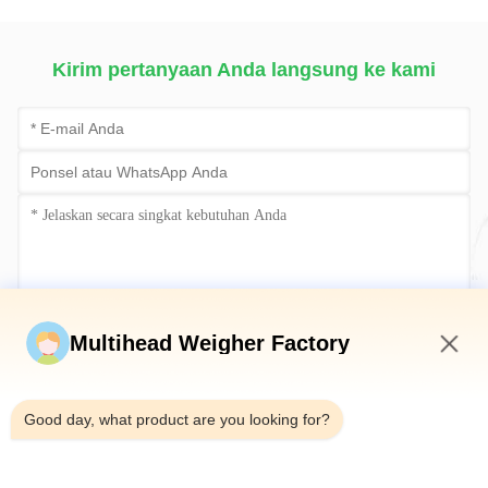
Pengemasan Cerdas
Kirim pertanyaan Anda langsung ke kami
Kirim sekarang
Multihead Weigher Factory
6:18 PM
Good day, what product are you looking for?