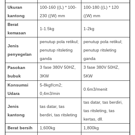
Ukuran 
100-160 ((L) * 100-
100-180 ((L) * 120 
kantong
230 ((W) mm
((W) mm
Berat 
1-1.5kg
1-2kg
kemasan
penutup pola retikul; 
penutup pola retikul; 
Jenis 
penutup ritsleting 
penutup ritsleting 
penyegelan
ganda
ganda
3 fase 380V 50HZ, 
3 fase 380V 50HZ, 
Pasokan 
bubuk
3KW
5KW
Konsumsi 
5-8kgf/cm2; 
0.6m3/menit
Udara
0,4m3/min
tas datar, tas berdiri, 
Jenis 
tas datar, tas 
tas ritsleting, tas 
kantong
berdiri, tas ritsleting
kertas, dll.
Berat bersih
1,600kg
1,800kg