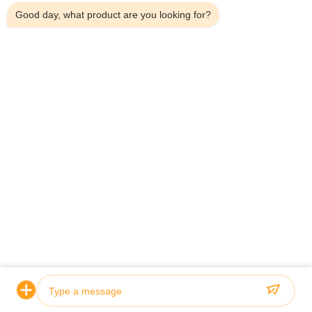
Good day, what product are you looking for?
Telp：0086-18923335619
Surel：sales@toupack.com
TENTANG KAMI
Profil Perusahaan
Tur Pabrik
Kontrol Kualitas
Sitemap
Kebijakan Privasi
Cina Kualitas Baik timbangan multihead Pemasok. Hak
cipta © 2020-2026 GUANGDONG TOUPACK INTELLIGENT EQUIPMENT
CO., LTD . Seluruh hak cipta.