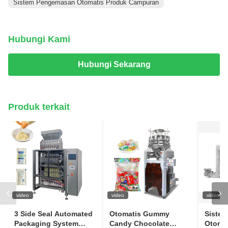
Sistem Pengemasan Otomatis Produk Campuran
Hubungi Kami
Hubungi Sekarang
Produk terkait
video
video
video
3 Side Seal Automated
Otomatis Gummy
Siste
Packaging System
Candy Chocolate
Otoma