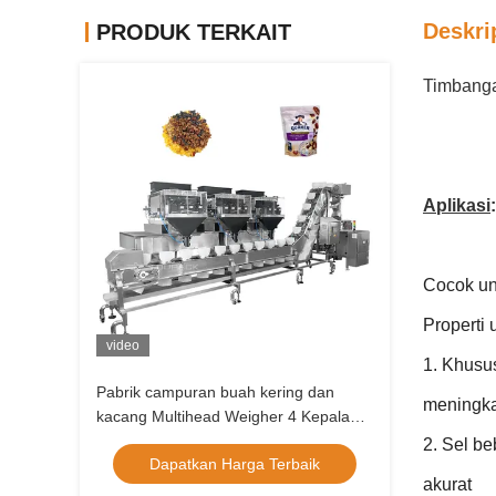
Deskri
PRODUK TERKAIT
Timbanga
Aplikasi
:
Cocok unt
Properti 
video
1. Khusu
Pabrik campuran buah kering dan
meningka
kacang Multihead Weigher 4 Kepala
Linear Weigher Vffs Packing Machine
2. Sel be
Dapatkan Harga Terbaik
Zip Bag Packing Machine
akurat