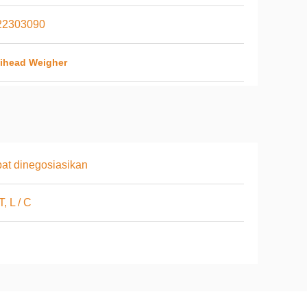
22303090
tihead Weigher
at dinegosiasikan
T, L / C