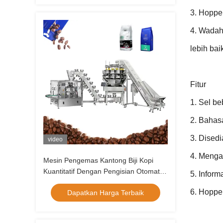
3. Hoppe
4. Wadah
lebih bai
Fitur
1. Sel be
2. Bahas
3. Dised
video
4. Menga
Mesin Pengemas Kantong Biji Kopi
Kuantitatif Dengan Pengisian Otomatis
5. Inform
14 Kepala Multihead Weigher
6. Hoppe
Dapatkan Harga Terbaik