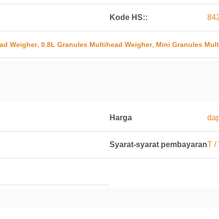
Kode HS::
84
,
,
ead Weigher
0.8L Granules Multihead Weigher
Mini Granules Mul
Harga
dap
Syarat-syarat pembayaran
T / 