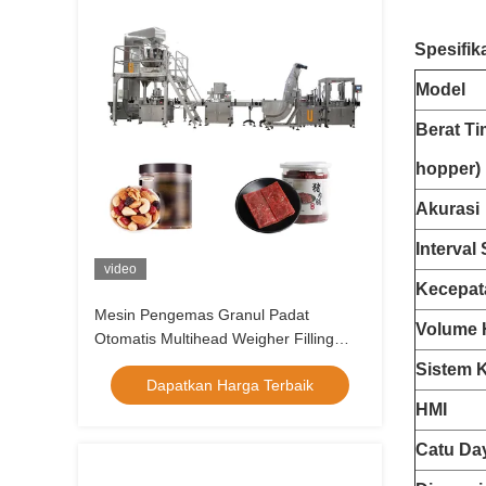
Spesifika
Model
Berat Ti
hopper)
Akurasi
Interval
video
Kecepat
Mesin Pengemas Granul Padat
Volume 
Otomatis Multihead Weigher Filling
System OEM
Sistem K
Dapatkan Harga Terbaik
HMI
Catu Da