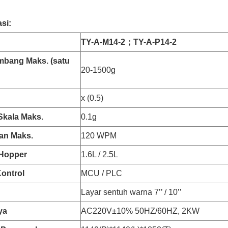
si:
TY-A-M14-2
；
TY-A-P14-2
mbang Maks. (satu
20-1500g
x (0.5)
 Skala Maks.
0.1g
an Maks.
120 WPM
Hopper
1.6L / 2.5L
ontrol
MCU / PLC
Layar sentuh warna 7’’ / 10’’
ya
AC220V±10% 50HZ/60HZ, 2KW