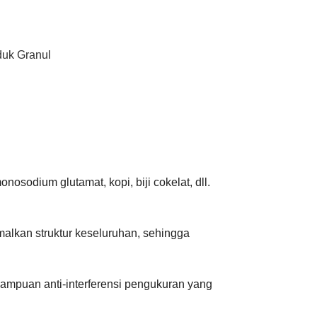
duk Granul
nosodium glutamat, kopi, biji cokelat, dll.
malkan struktur keseluruhan, sehingga
mampuan anti-interferensi pengukuran yang