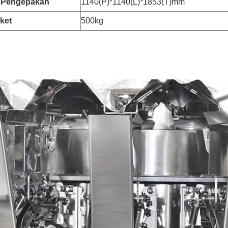
 Pengepakan
1140(P)*1140(L)*1853(T)mm
ket
500kg