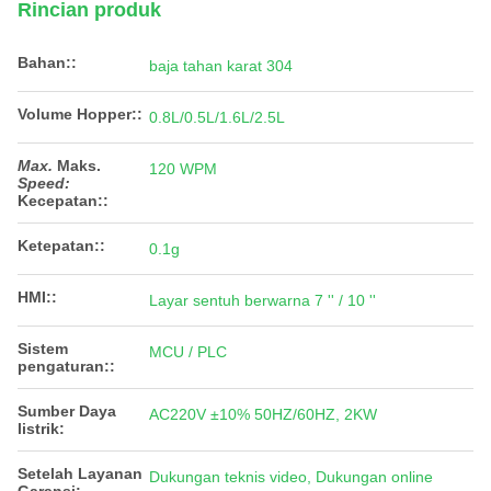
Rincian produk
Bahan::
baja tahan karat 304
Volume Hopper::
0.8L/0.5L/1.6L/2.5L
Max.
Maks.
120 WPM
Speed:
Kecepatan:
:
Ketepatan::
0.1g
HMI::
Layar sentuh berwarna 7 '' / 10 ''
Sistem
MCU / PLC
pengaturan::
Sumber Daya
AC220V ±10% 50HZ/60HZ, 2KW
listrik:
Setelah Layanan
Dukungan teknis video, Dukungan online