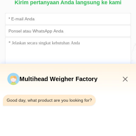
Kirim pertanyaan Anda langsung ke kami
Kirim sekarang
Multihead Weigher Factory
12:44 PM
Good day, what product are you looking for?
Telp：0086-18923335619
Surel：sales@toupack.com