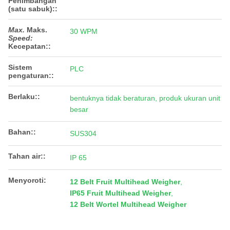
Penimbangan
(satu sabuk):
:
Max.
Maks.
30 WPM
Speed:
Kecepatan:
:
Sistem
PLC
pengaturan::
Berlaku::
bentuknya tidak beraturan, produk ukuran unit
besar
Bahan::
SUS304
Tahan air::
IP 65
Menyoroti:
12 Belt Fruit Multihead Weigher
,
IP65 Fruit Multihead Weigher
,
12 Belt Wortel Multihead Weigher