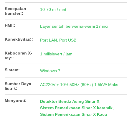
Kecepatan
10-70 m / mnt
transfer::
HMI::
Layar sentuh berwarna-warni 17 inci
Konektivitas::
Port LAN, Port USB
Kebocoran X-
1 milisievert / jam
ray::
Sistem:
Windows 7
Sumber Daya
AC220V ± 10% 50Hz (60Hz) 1.5kVA Maks
listrik:
Menyoroti:
Detektor Benda Asing Sinar X
,
Sistem Pemeriksaan Sinar X keramik
,
Sistem Pemeriksaan Sinar X Kaca