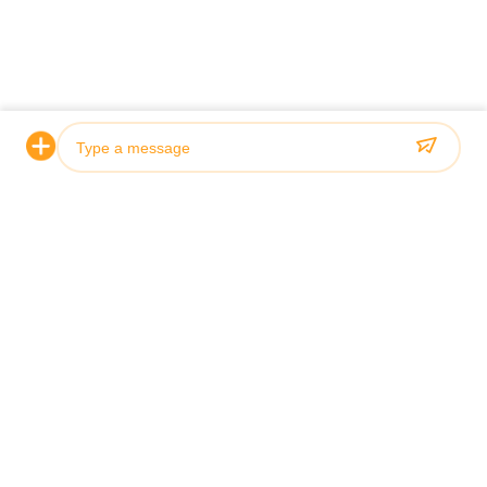
Photo
Video Call
Audio Call