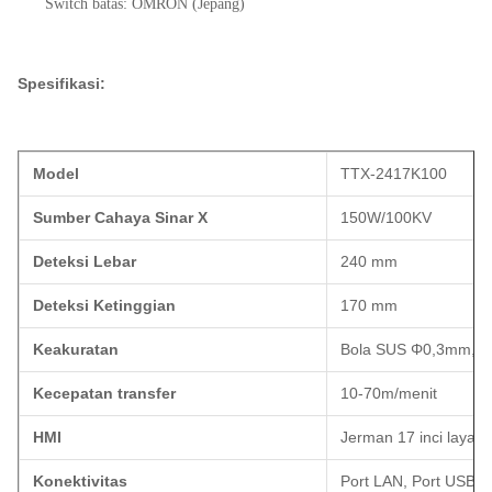
Switch batas: OMRON (Jepang)
Spesifikasi:
Model
TTX-2417K100
Sumber Cahaya Sinar X
150W/100KV
Deteksi Lebar
240 mm
Deteksi Ketinggian
170 mm
Keakuratan
Bola SUS Φ0,3mm, k
Kecepatan transfer
10-70m/menit
HMI
Jerman 17 inci layar 
Konektivitas
Port LAN, Port USB