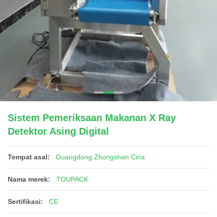
Sistem Pemeriksaan Makanan X Ray
Detektor Asing Digital
Tempat asal:
Guangdong Zhongshan Cina
Nama merek:
TOUPACK
Sertifikasi:
CE