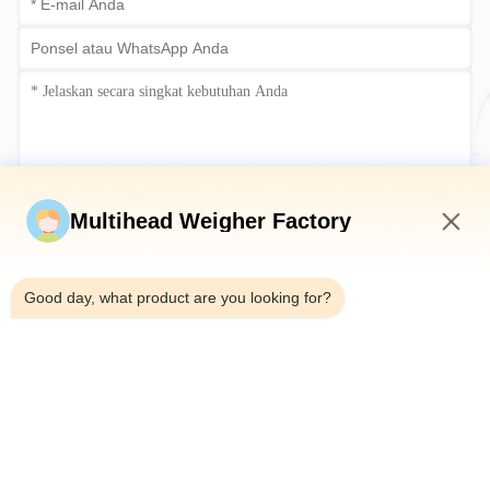
Kirim sekarang
Multihead Weigher Factory
6:58 PM
Good day, what product are you looking for?
Telp：0086-18923335619
Surel：sales@toupack.com