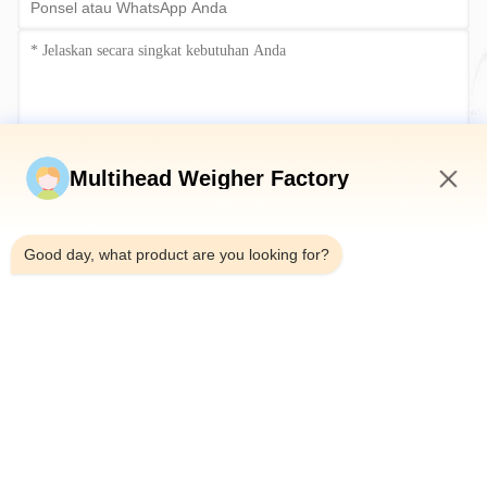
Kirim sekarang
Multihead Weigher Factory
2:35 AM
Good day, what product are you looking for?
Telp：0086-18923335619
Surel：sales@toupack.com
TENTANG KAMI