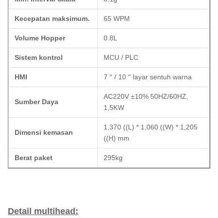
Kecepatan maksimum.
65 WPM
Volume Hopper
0.8L
Sistem kontrol
MCU / PLC
HMI
7 ′′ / 10 ′′ layar sentuh warna
AC220V ±10% 50HZ/60HZ,
Sumber Daya
1,5KW
1,370 ((L) * 1,060 ((W) * 1,205
Dimensi kemasan
((H) mm
Berat paket
295kg
Detail multihead: