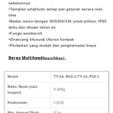
sebelumnya
•
Tampilan amplitudo setiap pan getaran secara real-
time
•
Badan mesin dengan SUS304/316 untuk pilihan; IP65
debu dan desain tahan air.
•
Fungsi pembersih
•
Dirancang khusus& Ukuran kompak
•
Perbaikan yang mudah dan penghematan biaya
Beras Multihead
Spesifikasi:
Model
TY-1A -M10-1
;
TY-1A -P10-1
Maks. Berat (satu
5-200g
hopper)
Keakuratan
x (0,5)
Min. Interval Skala
0.1g