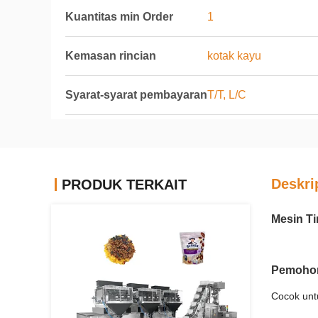
Kuantitas min Order
1
Kemasan rincian
kotak kayu
Syarat-syarat pembayaran
T/T, L/C
Deskri
PRODUK TERKAIT
Mesin T
Pemoho
Cocok untu