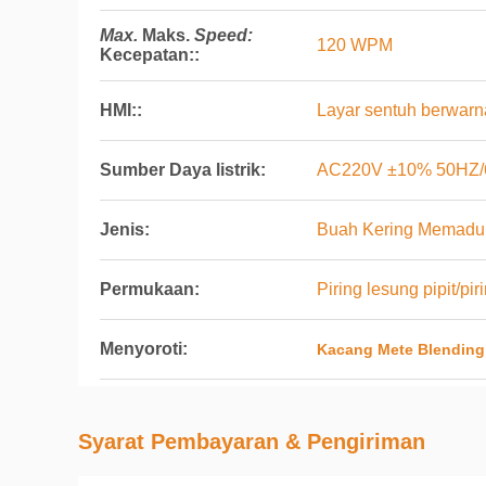
Max.
Maks.
Speed:
120 WPM
Kecepatan:
:
HMI::
Layar sentuh berwarna 7
Sumber Daya listrik:
AC220V ±10% 50HZ/
Jenis:
Buah Kering Memadu
Permukaan:
Piring lesung pipit/pir
Menyoroti:
Kacang Mete Blending
Syarat Pembayaran & Pengiriman