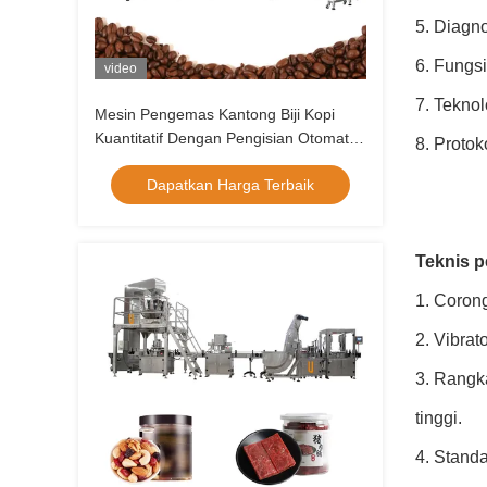
5. Diagno
6. Fungs
video
7. Teknol
Mesin Pengemas Kantong Biji Kopi
Kuantitatif Dengan Pengisian Otomatis
8. Protok
14 Kepala Multihead Weigher
Dapatkan Harga Terbaik
Mesin Ti
Teknis 
1. Coron
2. Vibrat
3. Rangka
tinggi.
4. Stand