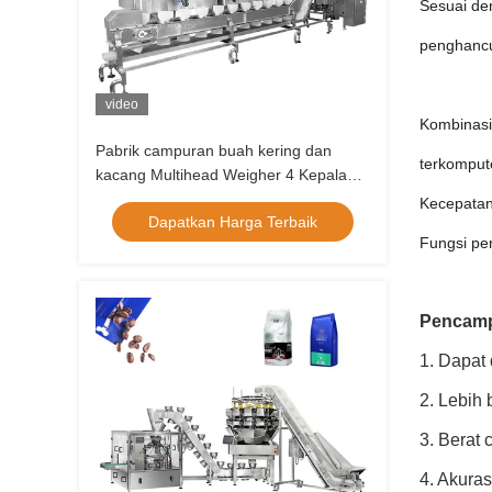
Sesuai de
penghanc
video
Kombinasi 
Pabrik campuran buah kering dan
terkompute
kacang Multihead Weigher 4 Kepala
Linear Weigher Vffs Packing Machine
Kecepatan
Dapatkan Harga Terbaik
Zip Bag Packing Machine
Fungsi pen
Pencamp
1. Dapat
2. Lebih 
3. Berat 
4. Akuras