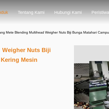
oduk
Tentang Kami
Hubungi Kami
Peristiw
ng Mete Blending Multihead Weigher Nuts Biji Bunga Matahari Camp
 Weigher Nuts Biji
Kering Mesin