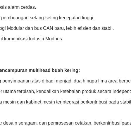
sis alarm cerdas.
i pembuangan selang-seling kecepatan tinggi.
ogi Modular dan bus CAN baru, lebih efisien dan stabil.
ol komunikasi Industri Modbus.
mbang Campuran Kacang Biji Bunga Matahari Buah Kering
pencampuran multihead buah kering:
g penyimpanan atas dibagi menjadi dua hingga lima area berbe
or utama terpisah, kendalikan ketebalan produk secara indepen
 mesin dan kabinet mesin terintegrasi berkontribusi pada stabil
ar desain seragam, dan pemrosesan cetakan, berkontribusi pad