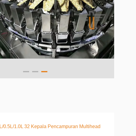
L/0.5L/1.0L 32 Kepala Pencampuran Multihead