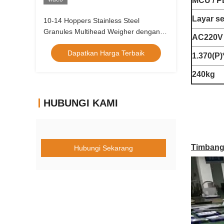
MCU / P
Layar sen
10-14 Hoppers Stainless Steel
Granules Multihead Weigher dengan
AC220V 
Sistem Tampilan Layar Sentuh
Dapatkan Harga Terbaik
1.370(P)
240kg
HUBUNGI KAMI
Timbang
Hubungi Sekarang