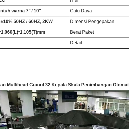
LC
HMI
tuh warna 7’’ / 10’’
Catu Daya
±10% 50HZ / 60HZ, 2KW
Dimensi Pengepakan
*1.060(L)*1.105(T)mm
Berat Paket
Detail:
an Multihead Granul 32 Kepala Skala Penimbangan Otoma