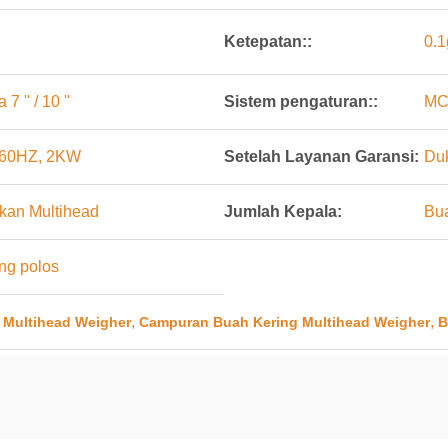
Ketepatan::
0.1
 '' / 10 ''
Sistem pengaturan::
MC
60HZ, 2KW
Setelah Layanan Garansi:
Duk
kan Multihead
Jumlah Kepala:
Bu
ing polos
,
,
 Multihead Weigher
Campuran Buah Kering Multihead Weigher
B