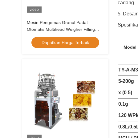
cadang.
video
5. Desain
Mesin Pengemas Granul Padat
Spesifika
Otomatis Multihead Weigher Filling
System OEM
Dapatkan Harga Terbaik
Model
TY-A-M3
5-200g
x (0.5)
0.1g
120 WP
0.8L/0.5
video