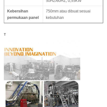
50HZ/60HZ, 0,55KW
Kebersihan
750mm atau dibuat sesuai
permukaan panel
kebutuhan
T