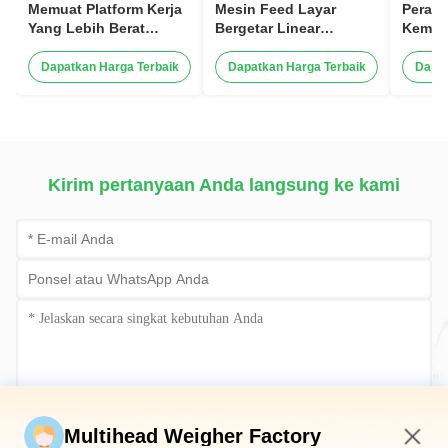
Memuat Platform Kerja
Mesin Feed Layar
Perala
Yang Lebih Berat
Bergetar Linear
Kemas
Peralatan Bantu
Peralatan Bantu
Platfo
Kemasan Makanan
Kemasan Makanan
Steel
Dapatkan Harga Terbaik
Dapatkan Harga Terbaik
Dapat
Kirim pertanyaan Anda langsung ke kami
Kirim sekarang
Multihead Weigher Factory