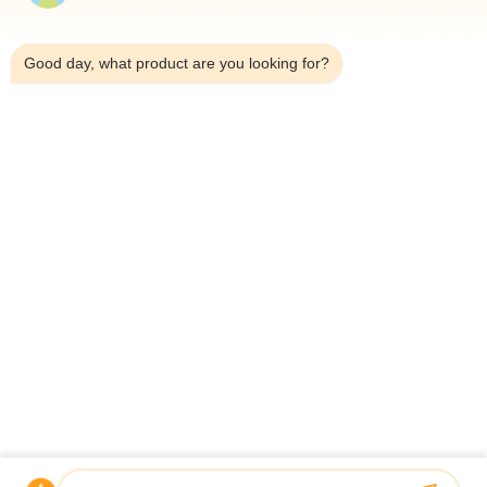
3:37 PM
Good day, what product are you looking for?
Telp：0086-18923335619
Surel：sales@toupack.com
TENTANG KAMI
Profil Perusahaan
Tur Pabrik
Kontrol Kualitas
Sitemap
Kebijakan Privasi
Cina Kualitas Baik timbangan multihead Pemasok. Hak