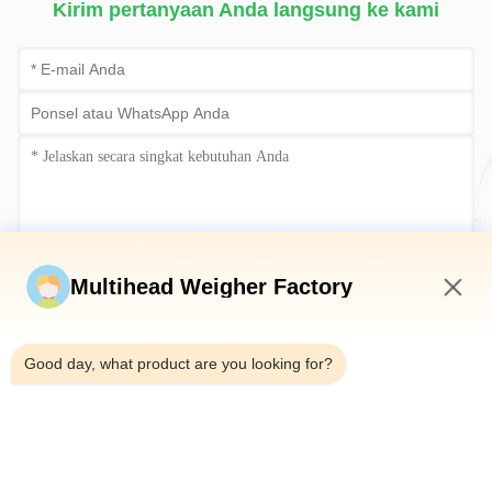
Kirim pertanyaan Anda langsung ke kami
Kirim sekarang
Multihead Weigher Factory
6:12 AM
Good day, what product are you looking for?
Telp：0086-18923335619
Surel：sales@toupack.com