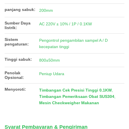
panjang sabuk:
200mm
Sumber Daya
AC 220V ± 10% / 1P / 0.1KW
listrik:
Sistem
Pengontrol pengambilan sampel A / D
pengaturan:
kecepatan tinggi
Tinggi sabuk:
800±50mm
Penolak
Peniup Udara
Opsional:
Menyoroti:
Timbangan Cek Presisi Tinggi 0.1KW
,
Timbangan Pemeriksaan Obat SUS304
,
Mesin Checkweigher Makanan
Syarat Pembayaran & Pengiriman