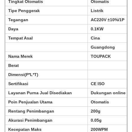
Tingkat Otomatis
Otomatis
Tipe Penggerak
Listrik
Tegangan
AC220V ±10%/1P
Daya
0.1KW
Tempat Asal
Cina
Guangdong
Nama Merek
TOUPACK
Berat
Dimensi(P*L*T)
Sertifikasi
CE ISO
Layanan Purna Jual Disediakan
Dukungan online
Poin Penjualan Utama
Otomatis
Rentang Penimbangan
200g
Akurasi Penimbangan
0.05g
Kecepatan Maks
200WPM