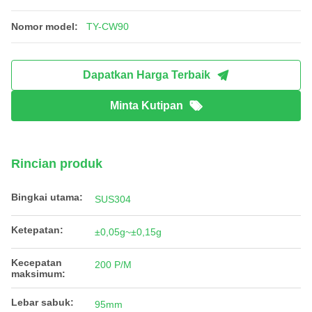
Nomor model:
TY-CW90
Dapatkan Harga Terbaik
Minta Kutipan
Rincian produk
Bingkai utama:
SUS304
Ketepatan:
±0,05g~±0,15g
Kecepatan
200 P/M
maksimum:
Lebar sabuk:
95mm