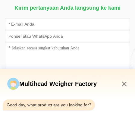
Kirim pertanyaan Anda langsung ke kami
Kirim sekarang
Multihead Weigher Factory
4:06 AM
Good day, what product are you looking for?
Telp：0086-18923335619