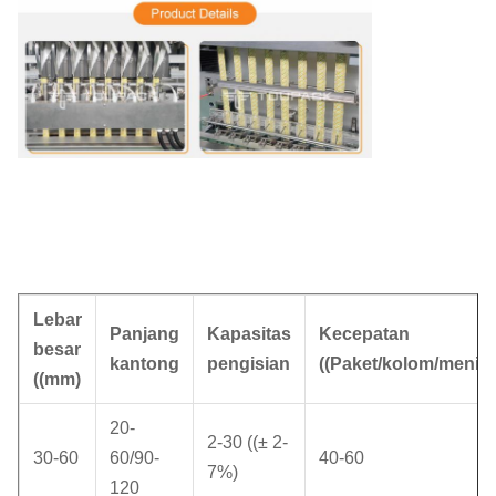
Lebar
Panjang
Kapasitas
Kecepatan
besar
kantong
pengisian
((Paket/kolom/menit)
((mm)
20-
2-30 ((± 2-
30-60
60/90-
40-60
7%)
120