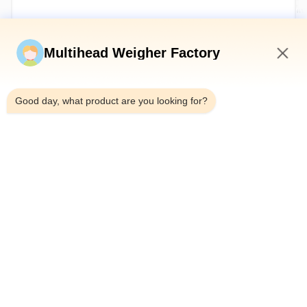
Kirim sekarang
Multihead Weigher Factory
7:40 AM
Good day, what product are you looking for?
Telp：0086-18923335619
Surel：sales@toupack.com
TENTANG KAMI
Profil Perusahaan
Tur Pabrik
Kontrol Kualitas