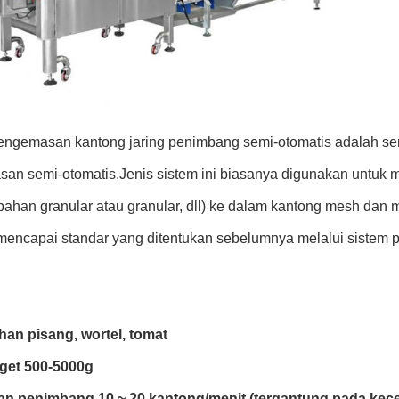
engemasan kantong jaring penimbang semi-otomatis adalah s
an semi-otomatis.Jenis sistem ini biasanya digunakan untuk m
bahan granular atau granular, dll) ke dalam kantong mesh dan 
mencapai standar yang ditentukan sebelumnya melalui sistem
han pisang, wortel, tomat
rget 500-5000g
an penimbang 10 ~ 20 kantong/menit (tergantung pada ke