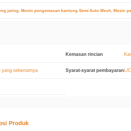
,
,
ng jaring
Mesin pengemasan kantong Semi Auto Mesh
Mesin p
Kemasan rincian
Ka
i yang sebenarnya
Syarat-syarat pembayaran
L/C
psi Produk