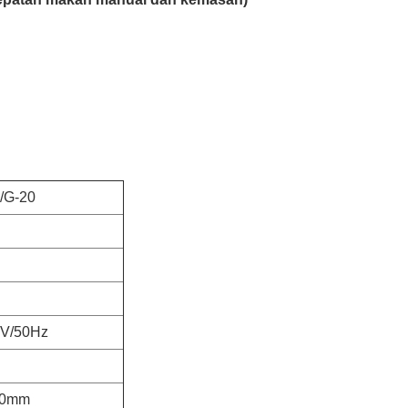
/G-20
V/50Hz
50mm