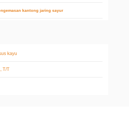
engemasan kantong jaring sayur
sus kayu
, T/T