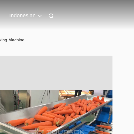
a
Indonesian
king Machine