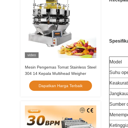
Spesifika
video
Model
Mesin Pengemas Tomat Stainless Steel
Suhu ope
304 14 Kepala Multihead Weigher
Keakura
Dapatkan Harga Terbaik
Jangkau
Sumber d
Menempel
Ketinggi