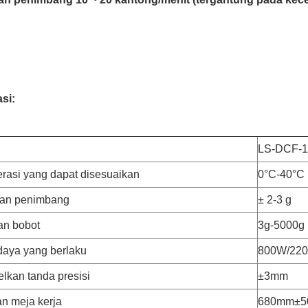
si:
LS-DCF-1
rasi yang dapat disesuaikan
0°C-40°C
tan penimbang
± 2-3 g
an bobot
3g-5000g
aya yang berlaku
800W/220
kan tanda presisi
±3mm
an meja kerja
680mm±