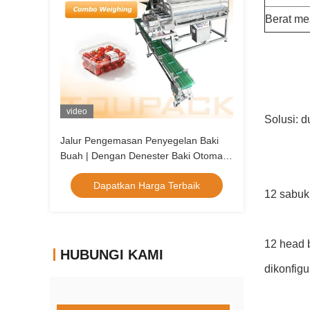
Berat me
video
Solusi: 
Jalur Pengemasan Penyegelan Baki
Buah | Dengan Denester Baki Otomatis
& Timbangan Linier Buah
Dapatkan Harga Terbaik
12 sabuk
12 head 
HUBUNGI KAMI
dikonfig