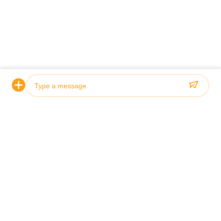
Photo
Video Call
Audio Call