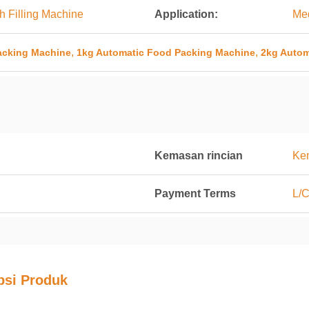
h Filling Machine
Application:
Med
,
,
acking Machine
1kg Automatic Food Packing Machine
2kg Autom
Kemasan rincian
Ke
Payment Terms
L/C
psi Produk