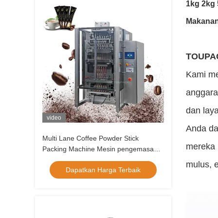
1kg 2kg 
Makanan
TOUPAC
Kami me
anggara
dan lay
video
Anda da
Multi Lane Coffee Powder Stick
mereka 
Packing Machine Mesin pengemasan
kopi
mulus, e
Dapatkan Harga Terbaik