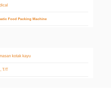
ical
atic Food Packing Machine
masan kotak kayu
, T/T