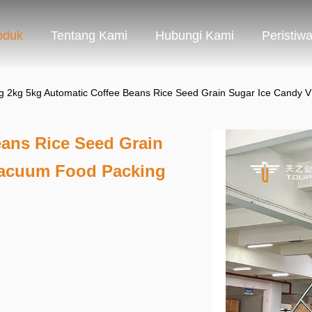
oduk
Tentang Kami
Hubungi Kami
Peristiw
g 2kg 5kg Automatic Coffee Beans Rice Seed Grain Sugar Ice Candy 
eans Rice Seed Grain
Vacuum Food Packing