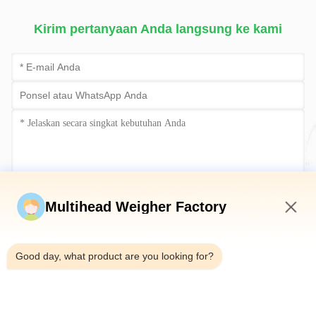
Kirim pertanyaan Anda langsung ke kami
Kirim sekarang
Multihead Weigher Factory
3:54 AM
Good day, what product are you looking for?
Telp：0086-18923335619