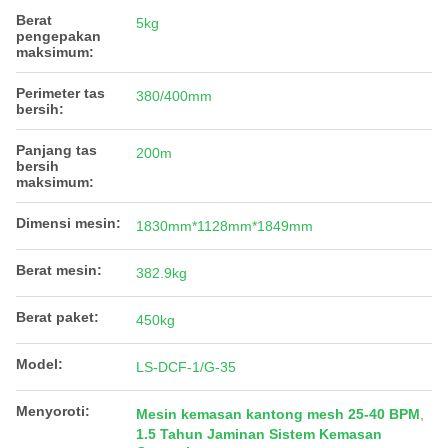
Berat
5kg
pengepakan
maksimum:
Perimeter tas
380/400mm
bersih:
Panjang tas
200m
bersih
maksimum:
Dimensi mesin:
1830mm*1128mm*1849mm
Berat mesin:
382.9kg
Berat paket:
450kg
Model:
LS-DCF-1/G-35
Menyoroti:
Mesin kemasan kantong mesh 25-40 BPM
,
1.5 Tahun Jaminan Sistem Kemasan