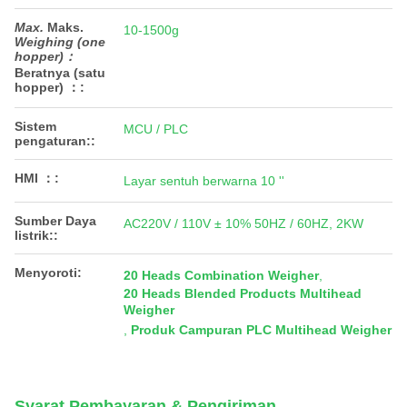
Max.
Maks.
10-1500g
Weighing (one
hopper)：
Beratnya (satu
hopper) ：
:
Sistem
MCU / PLC
pengaturan::
HMI ：:
Layar sentuh berwarna 10 ''
Sumber Daya
AC220V / 110V ± 10% 50HZ / 60HZ, 2KW
listrik::
Menyoroti:
20 Heads Combination Weigher
,
20 Heads Blended Products Multihead
Weigher
,
Produk Campuran PLC Multihead Weigher
Syarat Pembayaran & Pengiriman