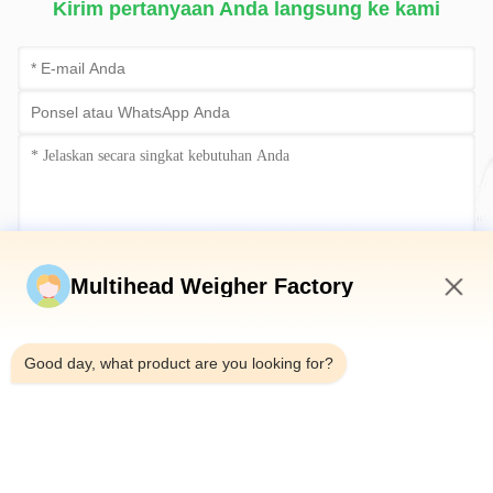
Kirim pertanyaan Anda langsung ke kami
Kirim sekarang
Multihead Weigher Factory
6:31 AM
Good day, what product are you looking for?
Telp：0086-18923335619
Surel：sales@toupack.com