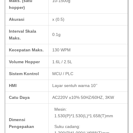
Maks. (satu
10-1500g
hopper)
Akurasi
x (0.5)
Interval Skala
0.1g
Maks.
Kecepatan Maks.
130 WPM
Volume Hopper
1.6L / 2.5L
Sistem Kontrol
MCU / PLC
HMI
Layar sentuh warna 10’’
Catu Daya
AC220V ±10% 50HZ/60HZ, 3KW
Mesin:
1.530(P)*1.530(L)*1.658(T)mm
Dimensi
Pengepakan
Suku cadang: