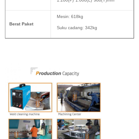
1.200(P)*1.000(L)*988(T)mm
Mesin: 618kg
Berat Paket
Suku cadang: 342kg