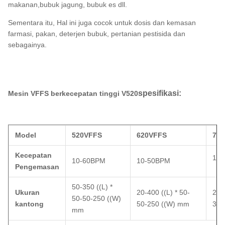
makanan,bubuk jagung, bubuk es dll.
Sementara itu, Hal ini juga cocok untuk dosis dan kemasan
farmasi, pakan, deterjen bubuk, pertanian pestisida dan
sebagainya.
spesifikasi:
Mesin VFFS berkecepatan tinggi V520
Model
520VFFS
620VFFS
72
Kecepatan
10
10-60BPM
10-50BPM
Pengemasan
50-350 ((L) *
Ukuran
20-400 ((L) * 50-
20-
50-50-250 ((W)
kantong
50-250 ((W) mm
350
mm