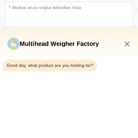
Kirim sekarang
Multihead Weigher Factory
1:26 AM
Good day, what product are you looking for?
Telp：0086-18923335619
Surel：sales@toupack.com
TENTANG KAMI