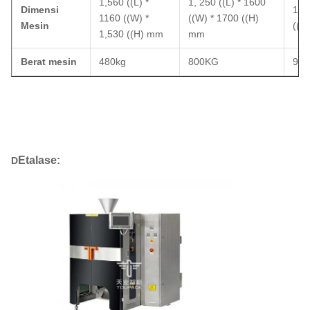
1,560 ((L) *
1, 250 ((L) * 1600
Dimensi
1,3
1160 ((W) *
((W) * 1700 ((H)
Mesin
((W
1,530 ((H) mm
mm
Berat mesin
480kg
800KG
90
Mesin pengemasan segel film vertikal V420 otomatis bagger
kantong bantal kantong gusset
Etalase
:
D