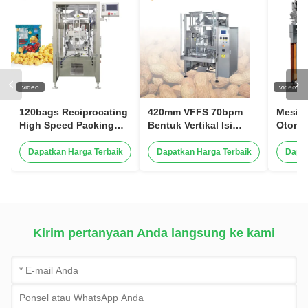
video
video
120bags Reciprocating
420mm VFFS 70bpm
Mesin
High Speed Packing
Bentuk Vertikal Isi
Otoma
Machine Kontrol penuh
Mesin Kemasan Segel
Tingg
servo
Untuk Kacang
Ringan
Dapatkan Harga Terbaik
Dapatkan Harga Terbaik
Dapat
kacang
200g 
Digita
Kanton
Penge
Kirim pertanyaan Anda langsung ke kami