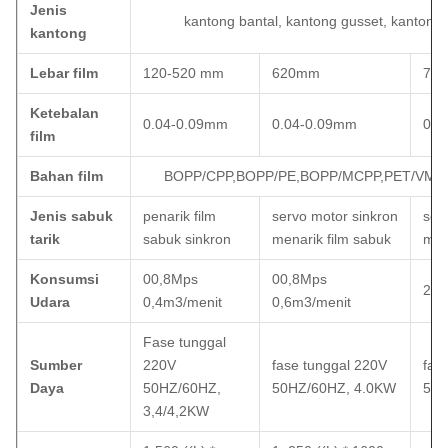
Jenis
kantong bantal, kantong gusset, kantong t
kantong
Lebar film
120-520 mm
620mm
72
Ketebalan
0.04-0.09mm
0.04-0.09mm
0.0
film
Bahan film
BOPP/CPP,BOPP/PE,BOPP/MCPP,PET/VMP
Jenis sabuk
penarik film
servo motor sinkron
ser
tarik
sabuk sinkron
menarik film sabuk
men
Konsumsi
00,8Mps
00,8Mps
200
Udara
0,4m3/menit
0,6m3/menit
Fase tunggal
Sumber
220V
fase tunggal 220V
fas
Daya
50HZ/60HZ,
50HZ/60HZ, 4.0KW
50H
3,4/4,2KW