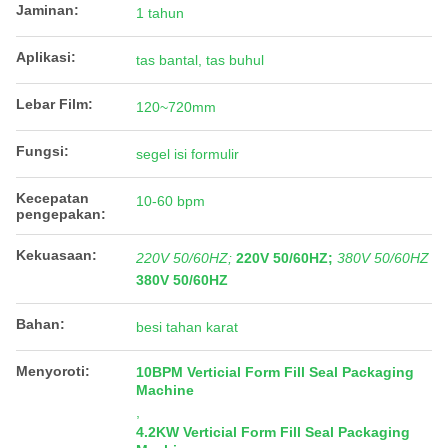
Jaminan:
1 tahun
Aplikasi:
tas bantal, tas buhul
Lebar Film:
120~720mm
Fungsi:
segel isi formulir
Kecepatan
10-60 bpm
pengepakan:
Kekuasaan:
220V 50/60HZ;
220V 50/60HZ;
380V 50/60HZ
380V 50/60HZ
Bahan:
besi tahan karat
Menyoroti:
10BPM Verticial Form Fill Seal Packaging
Machine
,
4.2KW Verticial Form Fill Seal Packaging