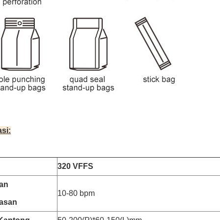
si:
320 VFFS
an
10-80 bpm
asan