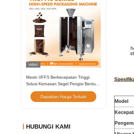
video
Mesin VFFS Berkecepatan Tinggi.
Spesifika
Solusi Kemasan Segel Pengisi Bentuk
Vertikal Otomatis untuk Makanan &
Dapatkan Harga Terbaik
Makanan Hewan Peliharaan
Model
Kecepat
Pengem
HUBUNGI KAMI