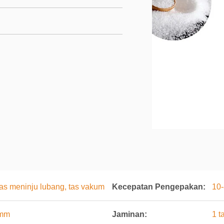
 tas meninju lubang, tas vakum
Kecepatan Pengepakan:
10
)mm
Jaminan:
1 t