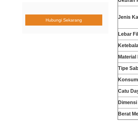
Ukuran 
Jenis K
Hubungi Sekarang
Lebar Fi
Ketebala
Material
Tipe Sa
Konsums
Catu Da
Dimensi
Berat M