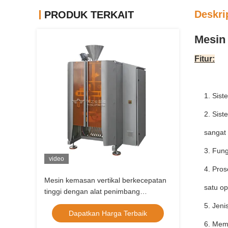
Deskri
PRODUK TERKAIT
Mesin
Fitur
:
1. Sis
2. Sist
sangat
3. Fun
video
4. Pro
Mesin kemasan vertikal berkecepatan
satu op
tinggi dengan alat penimbang
multihead untuk makanan ringan,
5. Jeni
Dapatkan Harga Terbaik
keripik, kacang dan kantong makanan
6. Mem
hewan peliharaan