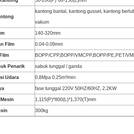
Kantong
50-200(P)*60-150(L)mm
kantong bantal, kantong gusset, kantong berl
antong
vakum
lm
140-320mm
n Film
0.04-0.09mm
 Film
BOPP/CPP,BOPP/VMCPP,BOPP/PE,PET/VM
buk Penarik
sabuk tunggal / ganda
i Udara
0.8Mpa 0.25m³/min
ya
fase tunggal 220V 50HZ/60HZ, 2.2KW
 Mesin
1,115(P)*800(L)*1,370(T)mm
esin
300kg