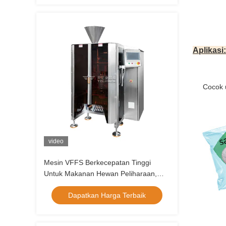
Aplikasi:
Cocok unt
video
Mesin VFFS Berkecepatan Tinggi
Untuk Makanan Hewan Peliharaan,
Makanan ringan Dan Kemasan Kacang
Dapatkan Harga Terbaik
dengan Output 80-200 Bag / Min