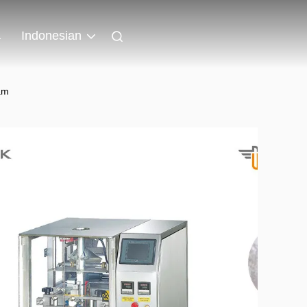
a
Indonesian
am