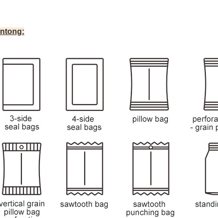
antong
: