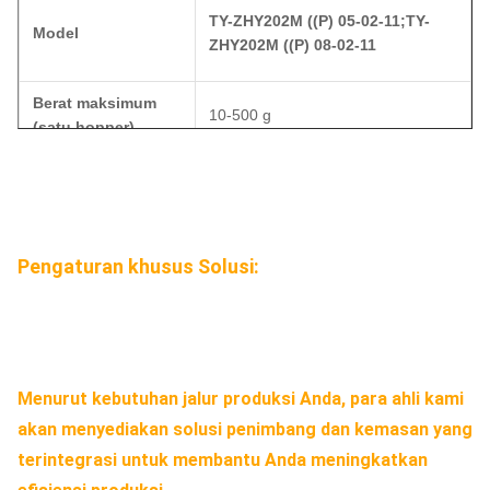
TY-
ZHY202M ((P) 05-02-11;
TY-
Model
ZHY202M ((P) 08-02-11
Berat maksimum
10-500 g
(satu hopper)
Keakuratan
x (0,5)
Max. Interval Skala
0.1g
Pengaturan khusus
Solusi:
Kecepatan
130 BPM
maksimum.
Volume Hopper
0.5L/0.8L
Menurut kebutuhan jalur produksi Anda, para ahli kami
akan menyediakan solusi penimbang dan kemasan yang
Sistem kontrol
MCU / PLC
terintegrasi untuk membantu Anda meningkatkan