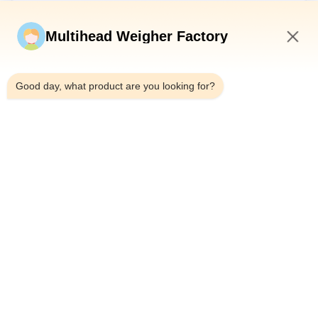
Kirim sekarang
Multihead Weigher Factory
1:01 PM
Good day, what product are you looking for?
Telp：0086-18923335619
Surel：sales@toupack.com
TENTANG KAMI
Profil Perusahaan
Tur Pabrik
Kontrol Kualitas
Sitemap